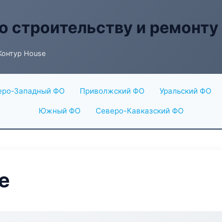
о строительству и ремонту
Контур House
еро-Западный ФО
Приволжский ФО
Уральский ФО
Южный ФО
Северо-Кавказский ФО
e