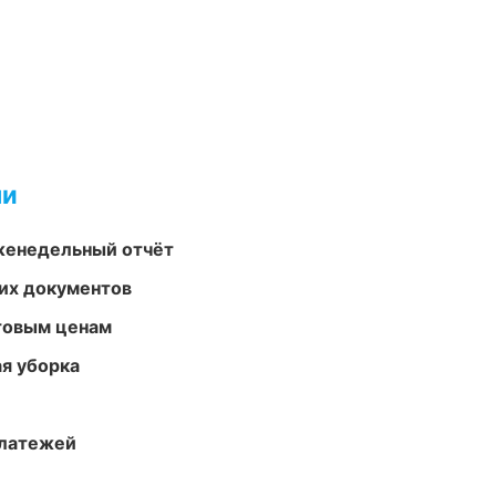
ми
женедельный отчёт
их документов
птовым ценам
ая уборка
платежей