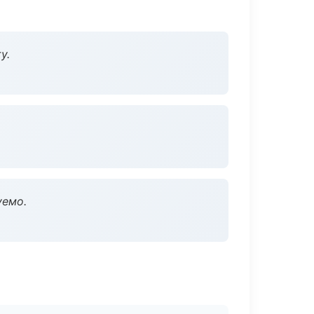
у.
уемо.