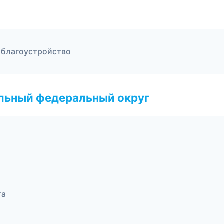
и благоустройство
альный федеральный округ
га