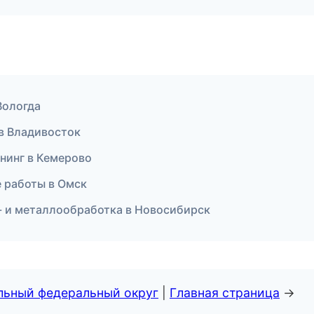
Вологда
в Владивосток
нинг в Кемерово
е работы в Омск
 и металлообработка в Новосибирск
альный федеральный округ
|
Главная страница
→