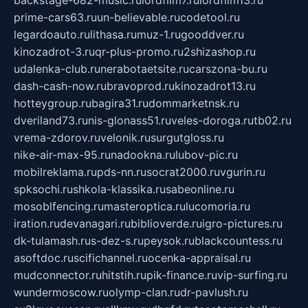
backstage-682-music.ru
lordfilm7.ru
lordfilm13.ru
prime-cars63.ru
un-believable.ru
codetool.ru
legardoauto.ru
lithasa.ru
muz-1.ru
gooddver.ru
kinozadrot-3.ru
qr-plus-promo.ru
2shizashop.ru
udalenka-club.ru
nerabotaetsite.ru
carszona-bu.ru
dash-cash-now.ru
bravoprod.ru
kinozadrot13.ru
hotteygroup.ru
bagira31.ru
dommarketnsk.ru
dveriland73.ru
nis-glonass51.ru
veles-doroga.ru
tb02.ru
vrema-zdorov.ru
velonik.ru
surgutgloss.ru
nike-air-max-95.ru
nadookna.ru
lubov-pic.ru
mobilreklama.ru
pds-nn.ru
socrat2000.ru
vgurin.ru
spksochi.ru
shkola-klassika.ru
sabeonline.ru
mosoblfencing.ru
masteroptica.ru
lucomoria.ru
iration.ru
devanagari.ru
biblioverde.ru
igro-pictures.ru
dk-tulamash.ru
s-dez-s.ru
peysok.ru
blackcountess.ru
asoftdoc.ru
scifichannel.ru
ocenka-appraisal.ru
mudconnector.ru
hitstih.ru
pik-finance.ru
vip-surfing.ru
wundermoscow.ru
olymp-clan.ru
dr-pavlush.ru