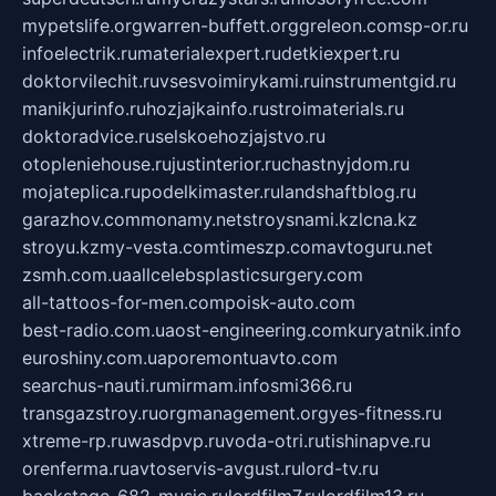
mypetslife.org
warren-buffett.org
greleon.com
sp-or.ru
infoelectrik.ru
materialexpert.ru
detkiexpert.ru
doktorvilechit.ru
vsesvoimirykami.ru
instrumentgid.ru
manikjurinfo.ru
hozjajkainfo.ru
stroimaterials.ru
doktoradvice.ru
selskoehozjajstvo.ru
otopleniehouse.ru
justinterior.ru
chastnyjdom.ru
mojateplica.ru
podelkimaster.ru
landshaftblog.ru
garazhov.com
monamy.net
stroysnami.kz
lcna.kz
stroyu.kz
my-vesta.com
timeszp.com
avtoguru.net
zsmh.com.ua
allcelebsplasticsurgery.com
all-tattoos-for-men.com
poisk-auto.com
best-radio.com.ua
ost-engineering.com
kuryatnik.info
euroshiny.com.ua
poremontuavto.com
searchus-nauti.ru
mirmam.info
smi366.ru
transgazstroy.ru
orgmanagement.org
yes-fitness.ru
xtreme-rp.ru
wasdpvp.ru
voda-otri.ru
tishinapve.ru
orenferma.ru
avtoservis-avgust.ru
lord-tv.ru