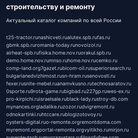
строительству и ремонту
Актуальный каталог компаний по всей России
t25-tractor.ru
nashicveti.ru
alutex.spb.ru
fas.ru
gbmk.spb.ru
romania-today.ru
novoizol.ru
airheat-spb.ru
fisika.home.nov.ru
orakul.spb.ru
demo.home.nov.ru
mnso.ru
home.nov.ru
cemko.ru
comp-land.org
7gazet.ru
bicom-oil.ru
superiorsearch.ru
bulgarianedvizhimost.ru
sn-hram.ru
senovosti.ru
fexer.ru
snite-mebel.ru
anamvkusno.ru
technosaratov.ru
0sporte.ru
9rota-game.ru
bigbad.ru
227gp.ru
wes-ex.ru
pro-kirpichi.ru
israelsale.ru
black-lady.ru
stroy-db.com
mynances.org
ladalike.ru
zozor.ru
dvigremont.ru
odnokartinki.ru
htccare.ru
blogizotovoy.ru
oysters-digital.ru
o-remonte.org
remontdoma.com
myremont.org
portal-remonta.org
vyitikho.ru
mirjon.ru
superdeutsch.ru
mycrazystars.ru
filosofyfree.com