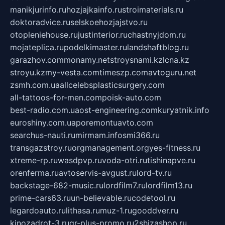
manikjurinfo.ru
hozjajkainfo.ru
stroimaterials.ru
doktoradvice.ru
selskoehozjajstvo.ru
otopleniehouse.ru
justinterior.ru
chastnyjdom.ru
mojateplica.ru
podelkimaster.ru
landshaftblog.ru
garazhov.com
monamy.net
stroysnami.kz
lcna.kz
stroyu.kz
my-vesta.com
timeszp.com
avtoguru.net
zsmh.com.ua
allcelebsplasticsurgery.com
all-tattoos-for-men.com
poisk-auto.com
best-radio.com.ua
ost-engineering.com
kuryatnik.info
euroshiny.com.ua
poremontuavto.com
searchus-nauti.ru
mirmam.info
smi366.ru
transgazstroy.ru
orgmanagement.org
yes-fitness.ru
xtreme-rp.ru
wasdpvp.ru
voda-otri.ru
tishinapve.ru
orenferma.ru
avtoservis-avgust.ru
lord-tv.ru
backstage-682-music.ru
lordfilm7.ru
lordfilm13.ru
prime-cars63.ru
un-believable.ru
codetool.ru
legardoauto.ru
lithasa.ru
muz-1.ru
gooddver.ru
kinozadrot-3.ru
qr-plus-promo.ru
2shizashop.ru