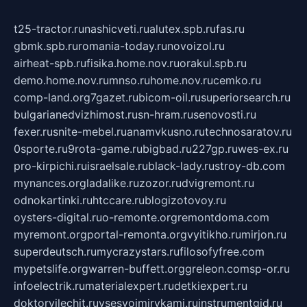
t25-tractor.ru
nashicveti.ru
alutex.spb.ru
fas.ru
gbmk.spb.ru
romania-today.ru
novoizol.ru
airheat-spb.ru
fisika.home.nov.ru
orakul.spb.ru
demo.home.nov.ru
mnso.ru
home.nov.ru
cemko.ru
comp-land.org
7gazet.ru
bicom-oil.ru
superiorsearch.ru
bulgarianedvizhimost.ru
sn-hram.ru
senovosti.ru
fexer.ru
snite-mebel.ru
anamvkusno.ru
technosaratov.ru
0sporte.ru
9rota-game.ru
bigbad.ru
227gp.ru
wes-ex.ru
pro-kirpichi.ru
israelsale.ru
black-lady.ru
stroy-db.com
mynances.org
ladalike.ru
zozor.ru
dvigremont.ru
odnokartinki.ru
htccare.ru
blogizotovoy.ru
oysters-digital.ru
o-remonte.org
remontdoma.com
myremont.org
portal-remonta.org
vyitikho.ru
mirjon.ru
superdeutsch.ru
mycrazystars.ru
filosofyfree.com
mypetslife.org
warren-buffett.org
greleon.com
sp-or.ru
infoelectrik.ru
materialexpert.ru
detkiexpert.ru
doktorvilechit.ru
vsesvoimirykami.ru
instrumentgid.ru