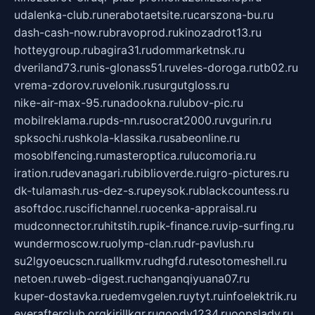
udalenka-club.ru
nerabotaetsite.ru
carszona-bu.ru
dash-cash-now.ru
bravoprod.ru
kinozadrot13.ru
hotteygroup.ru
bagira31.ru
dommarketnsk.ru
dveriland73.ru
nis-glonass51.ru
veles-doroga.ru
tb02.ru
vrema-zdorov.ru
velonik.ru
surgutgloss.ru
nike-air-max-95.ru
nadookna.ru
lubov-pic.ru
mobilreklama.ru
pds-nn.ru
socrat2000.ru
vgurin.ru
spksochi.ru
shkola-klassika.ru
sabeonline.ru
mosoblfencing.ru
masteroptica.ru
lucomoria.ru
iration.ru
devanagari.ru
biblioverde.ru
igro-pictures.ru
dk-tulamash.ru
s-dez-s.ru
peysok.ru
blackcountess.ru
asoftdoc.ru
scifichannel.ru
ocenka-appraisal.ru
mudconnector.ru
hitstih.ru
pik-finance.ru
vip-surfing.ru
wundermoscow.ru
olymp-clan.ru
dr-pavlush.ru
su2lgyoeucscn.ru
allkmv.ru
dhgfd.ru
tesotomeshell.ru
netoen.ru
web-digest.ru
changanqiyuana07.ru
kuper-dostavka.ru
edemvgelen.ru
ytyt.ru
infoelektrik.ru
everafterclub.org
kirillkgr.ru
goodv1234.ru
oopslady.ru