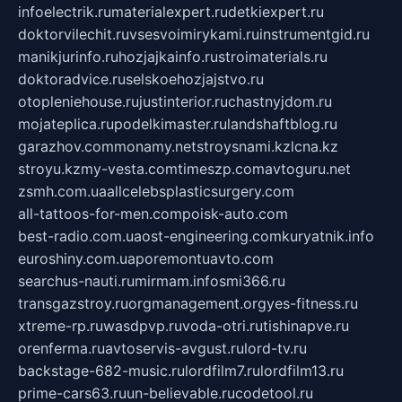
infoelectrik.ru
materialexpert.ru
detkiexpert.ru
doktorvilechit.ru
vsesvoimirykami.ru
instrumentgid.ru
manikjurinfo.ru
hozjajkainfo.ru
stroimaterials.ru
doktoradvice.ru
selskoehozjajstvo.ru
otopleniehouse.ru
justinterior.ru
chastnyjdom.ru
mojateplica.ru
podelkimaster.ru
landshaftblog.ru
garazhov.com
monamy.net
stroysnami.kz
lcna.kz
stroyu.kz
my-vesta.com
timeszp.com
avtoguru.net
zsmh.com.ua
allcelebsplasticsurgery.com
all-tattoos-for-men.com
poisk-auto.com
best-radio.com.ua
ost-engineering.com
kuryatnik.info
euroshiny.com.ua
poremontuavto.com
searchus-nauti.ru
mirmam.info
smi366.ru
transgazstroy.ru
orgmanagement.org
yes-fitness.ru
xtreme-rp.ru
wasdpvp.ru
voda-otri.ru
tishinapve.ru
orenferma.ru
avtoservis-avgust.ru
lord-tv.ru
backstage-682-music.ru
lordfilm7.ru
lordfilm13.ru
prime-cars63.ru
un-believable.ru
codetool.ru