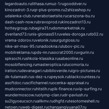
legardoauto.ru
lithasa.ru
muz-1.ru
gooddver.ru
kinozadrot-3.ru
qr-plus-promo.ru
2shizashop.ru
udalenka-club.ru
nerabotaetsite.ru
carszona-bu.ru
dash-cash-now.ru
bravoprod.ru
kinozadrot13.ru
hotteygroup.ru
bagira31.ru
dommarketnsk.ru
dveriland73.ru
nis-glonass51.ru
veles-doroga.ru
tb02.ru
vrema-zdorov.ru
velonik.ru
surgutgloss.ru
nike-air-max-95.ru
nadookna.ru
lubov-pic.ru
mobilreklama.ru
pds-nn.ru
socrat2000.ru
vgurin.ru
spksochi.ru
shkola-klassika.ru
sabeonline.ru
mosoblfencing.ru
masteroptica.ru
lucomoria.ru
iration.ru
devanagari.ru
biblioverde.ru
igro-pictures.ru
dk-tulamash.ru
s-dez-s.ru
peysok.ru
blackcountess.ru
asoftdoc.ru
scifichannel.ru
ocenka-appraisal.ru
mudconnector.ru
hitstih.ru
pik-finance.ru
vip-surfing.ru
wundermoscow.ru
olymp-clan.ru
dr-pavlush.ru
su2lgyoeucscn.ru
allkmv.ru
dhgfd.ru
tesotomeshell.ru
netoen.ru
web-digest.ru
changanqiyuana07.ru