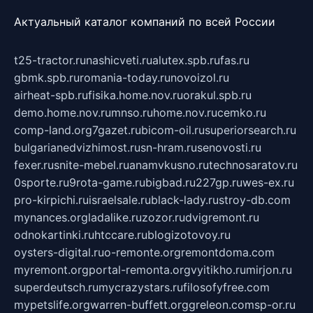
Актуальный каталог компаний по всей России
t25-tractor.ru
nashicveti.ru
alutex.spb.ru
fas.ru
gbmk.spb.ru
romania-today.ru
novoizol.ru
airheat-spb.ru
fisika.home.nov.ru
orakul.spb.ru
demo.home.nov.ru
mnso.ru
home.nov.ru
cemko.ru
comp-land.org
7gazet.ru
bicom-oil.ru
superiorsearch.ru
bulgarianedvizhimost.ru
sn-hram.ru
senovosti.ru
fexer.ru
snite-mebel.ru
anamvkusno.ru
technosaratov.ru
0sporte.ru
9rota-game.ru
bigbad.ru
227gp.ru
wes-ex.ru
pro-kirpichi.ru
israelsale.ru
black-lady.ru
stroy-db.com
mynances.org
ladalike.ru
zozor.ru
dvigremont.ru
odnokartinki.ru
htccare.ru
blogizotovoy.ru
oysters-digital.ru
o-remonte.org
remontdoma.com
myremont.org
portal-remonta.org
vyitikho.ru
mirjon.ru
superdeutsch.ru
mycrazystars.ru
filosofyfree.com
mypetslife.org
warren-buffett.org
greleon.com
sp-or.ru