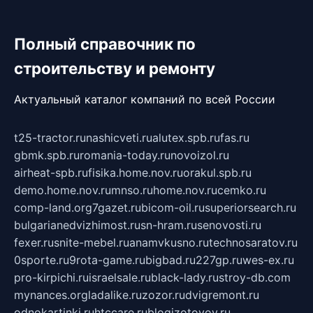
Полный справочник по
строительству и ремонту
Актуальный каталог компаний по всей России
t25-tractor.ru
nashicveti.ru
alutex.spb.ru
fas.ru
gbmk.spb.ru
romania-today.ru
novoizol.ru
airheat-spb.ru
fisika.home.nov.ru
orakul.spb.ru
demo.home.nov.ru
mnso.ru
home.nov.ru
cemko.ru
comp-land.org
7gazet.ru
bicom-oil.ru
superiorsearch.ru
bulgarianedvizhimost.ru
sn-hram.ru
senovosti.ru
fexer.ru
snite-mebel.ru
anamvkusno.ru
technosaratov.ru
0sporte.ru
9rota-game.ru
bigbad.ru
227gp.ru
wes-ex.ru
pro-kirpichi.ru
israelsale.ru
black-lady.ru
stroy-db.com
mynances.org
ladalike.ru
zozor.ru
dvigremont.ru
odnokartinki.ru
htccare.ru
blogizotovoy.ru