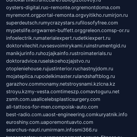
oysters-digital.ru
o-remonte.org
remontdoma.com
myremont.org
portal-remonta.org
vyitikho.ru
mirjon.ru
superdeutsch.ru
mycrazystars.ru
filosofyfree.com
mypetslife.org
warren-buffett.org
greleon.com
sp-or.ru
infoelectrik.ru
materialexpert.ru
detkiexpert.ru
doktorvilechit.ru
vsesvoimirykami.ru
instrumentgid.ru
manikjurinfo.ru
hozjajkainfo.ru
stroimaterials.ru
doktoradvice.ru
selskoehozjajstvo.ru
otopleniehouse.ru
justinterior.ru
chastnyjdom.ru
mojateplica.ru
podelkimaster.ru
landshaftblog.ru
garazhov.com
monamy.net
stroysnami.kz
lcna.kz
stroyu.kz
my-vesta.com
timeszp.com
avtoguru.net
zsmh.com.ua
allcelebsplasticsurgery.com
all-tattoos-for-men.com
poisk-auto.com
best-radio.com.ua
ost-engineering.com
kuryatnik.info
euroshiny.com.ua
poremontuavto.com
searchus-nauti.ru
mirmam.info
smi366.ru