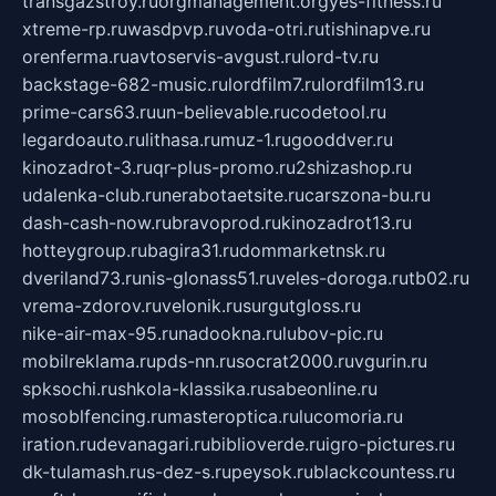
transgazstroy.ru
orgmanagement.org
yes-fitness.ru
xtreme-rp.ru
wasdpvp.ru
voda-otri.ru
tishinapve.ru
orenferma.ru
avtoservis-avgust.ru
lord-tv.ru
backstage-682-music.ru
lordfilm7.ru
lordfilm13.ru
prime-cars63.ru
un-believable.ru
codetool.ru
legardoauto.ru
lithasa.ru
muz-1.ru
gooddver.ru
kinozadrot-3.ru
qr-plus-promo.ru
2shizashop.ru
udalenka-club.ru
nerabotaetsite.ru
carszona-bu.ru
dash-cash-now.ru
bravoprod.ru
kinozadrot13.ru
hotteygroup.ru
bagira31.ru
dommarketnsk.ru
dveriland73.ru
nis-glonass51.ru
veles-doroga.ru
tb02.ru
vrema-zdorov.ru
velonik.ru
surgutgloss.ru
nike-air-max-95.ru
nadookna.ru
lubov-pic.ru
mobilreklama.ru
pds-nn.ru
socrat2000.ru
vgurin.ru
spksochi.ru
shkola-klassika.ru
sabeonline.ru
mosoblfencing.ru
masteroptica.ru
lucomoria.ru
iration.ru
devanagari.ru
biblioverde.ru
igro-pictures.ru
dk-tulamash.ru
s-dez-s.ru
peysok.ru
blackcountess.ru