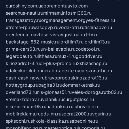
euroshiny.com.ua
poremontuavto.com
searchus-nauti.ru
mirmam.info
smi366.ru
transgazstroy.ru
orgmanagement.org
yes-fitness.ru
xtreme-rp.ru
wasdpvp.ru
voda-otri.ru
tishinapve.ru
orenferma.ru
avtoservis-avgust.ru
lord-tv.ru
backstage-682-music.ru
lordfilm7.ru
lordfilm13.ru
prime-cars63.ru
un-believable.ru
codetool.ru
legardoauto.ru
lithasa.ru
muz-1.ru
gooddver.ru
kinozadrot-3.ru
qr-plus-promo.ru
2shizashop.ru
udalenka-club.ru
nerabotaetsite.ru
carszona-bu.ru
dash-cash-now.ru
bravoprod.ru
kinozadrot13.ru
hotteygroup.ru
bagira31.ru
dommarketnsk.ru
dveriland73.ru
nis-glonass51.ru
veles-doroga.ru
tb02.ru
vrema-zdorov.ru
velonik.ru
surgutgloss.ru
nike-air-max-95.ru
nadookna.ru
lubov-pic.ru
mobilreklama.ru
pds-nn.ru
socrat2000.ru
vgurin.ru
spksochi.ru
shkola-klassika.ru
sabeonline.ru
mosoblfencing.ru
masteroptica.ru
lucomoria.ru