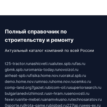
Полный справочник по
строительству и ремонту
Актуальный каталог компаний по всей России
t25-tractor.ru
nashicveti.ru
alutex.spb.ru
fas.ru
gbmk.spb.ru
romania-today.ru
novoizol.ru
airheat-spb.ru
fisika.home.nov.ru
orakul.spb.ru
demo.home.nov.ru
mnso.ru
home.nov.ru
cemko.ru
comp-land.org
7gazet.ru
bicom-oil.ru
superiorsearch.ru
bulgarianedvizhimost.ru
sn-hram.ru
senovosti.ru
fexer.ru
snite-mebel.ru
anamvkusno.ru
technosaratov.ru
0sporte.ru
9rota-game.ru
bigbad.ru
227gp.ru
wes-ex.ru