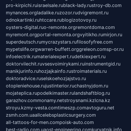
pro-kirpichi.ru
israelsale.ru
black-lady.ru
stroy-db.com
mynances.org
ladalike.ru
zozor.ru
dvigremont.ru
odnokartinki.ru
htccare.ru
blogizotovoy.ru
oysters-digital.ru
o-remonte.org
remontdoma.com
myremont.org
portal-remonta.org
vyitikho.ru
mirjon.ru
superdeutsch.ru
mycrazystars.ru
filosofyfree.com
mypetslife.org
warren-buffett.org
greleon.com
sp-or.ru
infoelectrik.ru
materialexpert.ru
detkiexpert.ru
doktorvilechit.ru
vsesvoimirykami.ru
instrumentgid.ru
manikjurinfo.ru
hozjajkainfo.ru
stroimaterials.ru
doktoradvice.ru
selskoehozjajstvo.ru
otopleniehouse.ru
justinterior.ru
chastnyjdom.ru
mojateplica.ru
podelkimaster.ru
landshaftblog.ru
garazhov.com
monamy.net
stroysnami.kz
lcna.kz
stroyu.kz
my-vesta.com
timeszp.com
avtoguru.net
zsmh.com.ua
allcelebsplasticsurgery.com
all-tattoos-for-men.com
poisk-auto.com
best-radio.com.ua
ost-engineering.com
kuryatnik.info