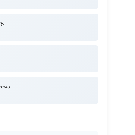
у.
уемо.