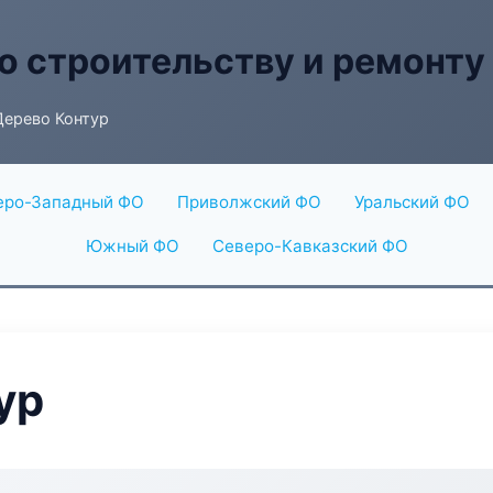
о строительству и ремонту
Дерево Контур
еро-Западный ФО
Приволжский ФО
Уральский ФО
Южный ФО
Северо-Кавказский ФО
ур