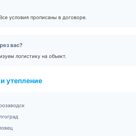
Все условия прописаны в договоре.
рез вас?
изуем логистику на объект.
и утепление
розаводск
лгоград
повец