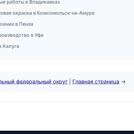
е работы в Владикавказ
овая окраска в Комсомольск-на-Амуре
оение в Пенза
роизводство в Уфа
в Калуга
альный федеральный округ
|
Главная страница
→