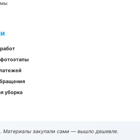
емы
ми
 работ
 фотоэтапы
платежей
обращения
ая уборка
. Материалы закупали сами — вышло дешевле.