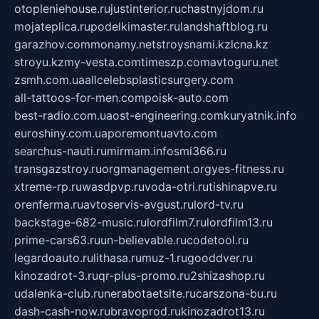
otopleniehouse.ru
justinterior.ru
chastnyjdom.ru
mojateplica.ru
podelkimaster.ru
landshaftblog.ru
garazhov.com
monamy.net
stroysnami.kz
lcna.kz
stroyu.kz
my-vesta.com
timeszp.com
avtoguru.net
zsmh.com.ua
allcelebsplasticsurgery.com
all-tattoos-for-men.com
poisk-auto.com
best-radio.com.ua
ost-engineering.com
kuryatnik.info
euroshiny.com.ua
poremontuavto.com
searchus-nauti.ru
mirmam.info
smi366.ru
transgazstroy.ru
orgmanagement.org
yes-fitness.ru
xtreme-rp.ru
wasdpvp.ru
voda-otri.ru
tishinapve.ru
orenferma.ru
avtoservis-avgust.ru
lord-tv.ru
backstage-682-music.ru
lordfilm7.ru
lordfilm13.ru
prime-cars63.ru
un-believable.ru
codetool.ru
legardoauto.ru
lithasa.ru
muz-1.ru
gooddver.ru
kinozadrot-3.ru
qr-plus-promo.ru
2shizashop.ru
udalenka-club.ru
nerabotaetsite.ru
carszona-bu.ru
dash-cash-now.ru
bravoprod.ru
kinozadrot13.ru