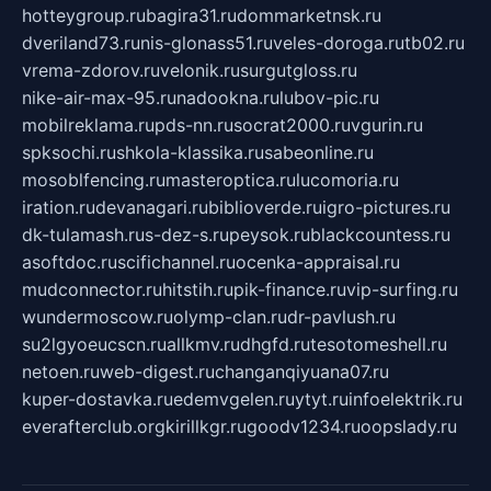
hotteygroup.ru
bagira31.ru
dommarketnsk.ru
dveriland73.ru
nis-glonass51.ru
veles-doroga.ru
tb02.ru
vrema-zdorov.ru
velonik.ru
surgutgloss.ru
nike-air-max-95.ru
nadookna.ru
lubov-pic.ru
mobilreklama.ru
pds-nn.ru
socrat2000.ru
vgurin.ru
spksochi.ru
shkola-klassika.ru
sabeonline.ru
mosoblfencing.ru
masteroptica.ru
lucomoria.ru
iration.ru
devanagari.ru
biblioverde.ru
igro-pictures.ru
dk-tulamash.ru
s-dez-s.ru
peysok.ru
blackcountess.ru
asoftdoc.ru
scifichannel.ru
ocenka-appraisal.ru
mudconnector.ru
hitstih.ru
pik-finance.ru
vip-surfing.ru
wundermoscow.ru
olymp-clan.ru
dr-pavlush.ru
su2lgyoeucscn.ru
allkmv.ru
dhgfd.ru
tesotomeshell.ru
netoen.ru
web-digest.ru
changanqiyuana07.ru
kuper-dostavka.ru
edemvgelen.ru
ytyt.ru
infoelektrik.ru
everafterclub.org
kirillkgr.ru
goodv1234.ru
oopslady.ru