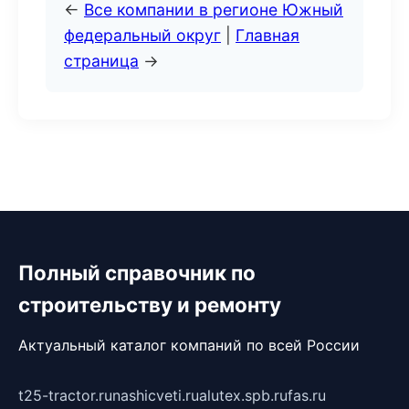
←
Все компании в регионе Южный
федеральный округ
|
Главная
страница
→
Полный справочник по
строительству и ремонту
Актуальный каталог компаний по всей России
t25-tractor.ru
nashicveti.ru
alutex.spb.ru
fas.ru