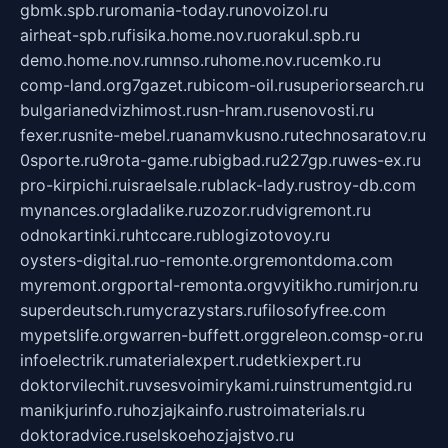
gbmk.spb.ru
romania-today.ru
novoizol.ru
airheat-spb.ru
fisika.home.nov.ru
orakul.spb.ru
demo.home.nov.ru
mnso.ru
home.nov.ru
cemko.ru
comp-land.org
7gazet.ru
bicom-oil.ru
superiorsearch.ru
bulgarianedvizhimost.ru
sn-hram.ru
senovosti.ru
fexer.ru
snite-mebel.ru
anamvkusno.ru
technosaratov.ru
0sporte.ru
9rota-game.ru
bigbad.ru
227gp.ru
wes-ex.ru
pro-kirpichi.ru
israelsale.ru
black-lady.ru
stroy-db.com
mynances.org
ladalike.ru
zozor.ru
dvigremont.ru
odnokartinki.ru
htccare.ru
blogizotovoy.ru
oysters-digital.ru
o-remonte.org
remontdoma.com
myremont.org
portal-remonta.org
vyitikho.ru
mirjon.ru
superdeutsch.ru
mycrazystars.ru
filosofyfree.com
mypetslife.org
warren-buffett.org
greleon.com
sp-or.ru
infoelectrik.ru
materialexpert.ru
detkiexpert.ru
doktorvilechit.ru
vsesvoimirykami.ru
instrumentgid.ru
manikjurinfo.ru
hozjajkainfo.ru
stroimaterials.ru
doktoradvice.ru
selskoehozjajstvo.ru