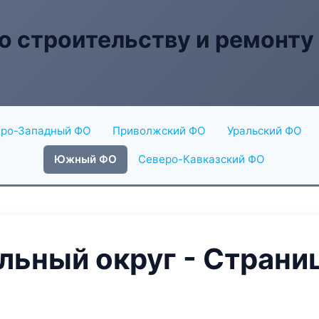
о строительству и ремонту
ро-Западный ФО
Приволжский ФО
Уральский ФО
Южный ФО
Северо-Кавказский ФО
ьный округ - Страниц