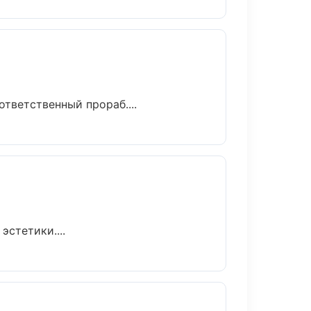
тветственный прораб....
стетики....