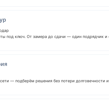
ур
нодар
ты под ключ. От замера до сдачи — один подрядчик и о
рия
ети — подберём решения без потери долговечности и э