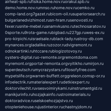
airheat-spb.ru
fisika.home.nov.ru
orakul.spb.ru
demo.home.nov.ru
mnso.ru
home.nov.ru
cemko.ru
comp-land.org
7gazet.ru
bicom-oil.ru
superiorsearch.ru
bulgarianedvizhimost.ru
sn-hram.ru
senovosti.ru
fexer.ru
snite-mebel.ru
anamvkusno.ru
technosaratov.ru
0sporte.ru
9rota-game.ru
bigbad.ru
227gp.ru
wes-ex.ru
pro-kirpichi.ru
israelsale.ru
black-lady.ru
stroy-db.com
mynances.org
ladalike.ru
zozor.ru
dvigremont.ru
odnokartinki.ru
htccare.ru
blogizotovoy.ru
oysters-digital.ru
o-remonte.org
remontdoma.com
myremont.org
portal-remonta.org
vyitikho.ru
mirjon.ru
superdeutsch.ru
mycrazystars.ru
filosofyfree.com
mypetslife.org
warren-buffett.org
greleon.com
sp-or.ru
infoelectrik.ru
materialexpert.ru
detkiexpert.ru
doktorvilechit.ru
vsesvoimirykami.ru
instrumentgid.ru
manikjurinfo.ru
hozjajkainfo.ru
stroimaterials.ru
doktoradvice.ru
selskoehozjajstvo.ru
otopleniehouse.ru
justinterior.ru
chastnyjdom.ru