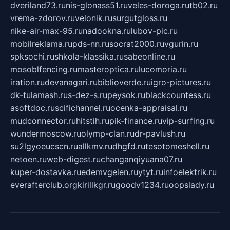
dveriland73.ru
nis-glonass51.ru
veles-doroga.ru
tb02.ru
vrema-zdorov.ru
velonik.ru
surgutgloss.ru
nike-air-max-95.ru
nadookna.ru
lubov-pic.ru
mobilreklama.ru
pds-nn.ru
socrat2000.ru
vgurin.ru
spksochi.ru
shkola-klassika.ru
sabeonline.ru
mosoblfencing.ru
masteroptica.ru
lucomoria.ru
iration.ru
devanagari.ru
biblioverde.ru
igro-pictures.ru
dk-tulamash.ru
s-dez-s.ru
peysok.ru
blackcountess.ru
asoftdoc.ru
scifichannel.ru
ocenka-appraisal.ru
mudconnector.ru
hitstih.ru
pik-finance.ru
vip-surfing.ru
wundermoscow.ru
olymp-clan.ru
dr-pavlush.ru
su2lgyoeucscn.ru
allkmv.ru
dhgfd.ru
tesotomeshell.ru
netoen.ru
web-digest.ru
changanqiyuana07.ru
kuper-dostavka.ru
edemvgelen.ru
ytyt.ru
infoelektrik.ru
everafterclub.org
kirillkgr.ru
goodv1234.ru
oopslady.ru