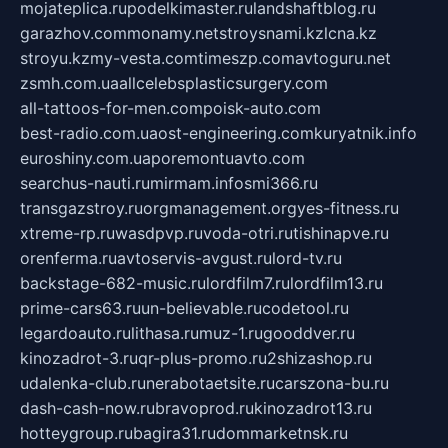
mojateplica.ru
podelkimaster.ru
landshaftblog.ru
garazhov.com
monamy.net
stroysnami.kz
lcna.kz
stroyu.kz
my-vesta.com
timeszp.com
avtoguru.net
zsmh.com.ua
allcelebsplasticsurgery.com
all-tattoos-for-men.com
poisk-auto.com
best-radio.com.ua
ost-engineering.com
kuryatnik.info
euroshiny.com.ua
poremontuavto.com
searchus-nauti.ru
mirmam.info
smi366.ru
transgazstroy.ru
orgmanagement.org
yes-fitness.ru
xtreme-rp.ru
wasdpvp.ru
voda-otri.ru
tishinapve.ru
orenferma.ru
avtoservis-avgust.ru
lord-tv.ru
backstage-682-music.ru
lordfilm7.ru
lordfilm13.ru
prime-cars63.ru
un-believable.ru
codetool.ru
legardoauto.ru
lithasa.ru
muz-1.ru
gooddver.ru
kinozadrot-3.ru
qr-plus-promo.ru
2shizashop.ru
udalenka-club.ru
nerabotaetsite.ru
carszona-bu.ru
dash-cash-now.ru
bravoprod.ru
kinozadrot13.ru
hotteygroup.ru
bagira31.ru
dommarketnsk.ru