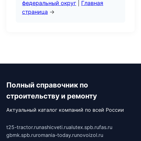
федеральный округ
|
Главная
страница
→
Полный справочник по
строительству и ремонту
Актуальный каталог компаний по всей России
t25-tractor.ru
nashicveti.ru
alutex.spb.ru
fas.ru
gbmk.spb.ru
romania-today.ru
novoizol.ru