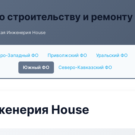
о строительству и ремонту
ая Инженерия House
ро-Западный ФО
Приволжский ФО
Уральский ФО
Южный ФО
Северо-Кавказский ФО
женерия House