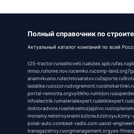
Полный справочник по строите
Актуальный каталог компаний по всей Рос
t25-tractor.ru
nashicveti.ru
alutex.spb.ru
fas.ru
gb
mnso.ru
home.nov.ru
cemko.ru
comp-land.org
7g
anamvkusno.ru
technosaratov.ru
0sporte.ru
9rot
ladalike.ru
zozor.ru
dvigremont.ru
odnokartinki.r
portal-remonta.org
vyitikho.ru
mirjon.ru
superdeu
infoelectrik.ru
materialexpert.ru
detkiexpert.ru
do
doktoradvice.ru
selskoehozjajstvo.ru
otoplenieh
monamy.net
stroysnami.kz
lcna.kz
stroyu.kz
my-v
poisk-auto.com
best-radio.com.ua
ost-engineer
transgazstroy.ru
orgmanagement.org
yes-fitnes