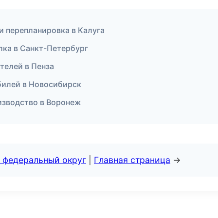
и перепланировка в Калуга
лка в Санкт-Петербург
телей в Пенза
билей в Новосибирск
изводство в Воронеж
 федеральный округ
|
Главная страница
→