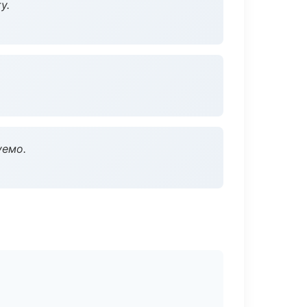
у.
уемо.