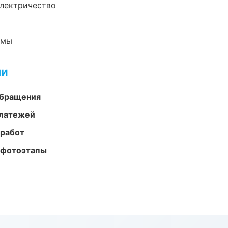
электричество
емы
ми
обращения
платежей
 работ
 фотоэтапы