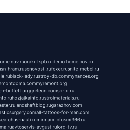
home.nov.ru
orakul.spb.ru
demo.home.nov.ru
u
sn-hram.ru
senovosti.ru
fexer.ru
snite-mebel.ru
le.ru
black-lady.ru
stroy-db.com
mynances.org
emontdoma.com
myremont.org
en-buffett.org
greleon.com
sp-or.ru
nfo.ru
hozjajkainfo.ru
stroimaterials.ru
ster.ru
landshaftblog.ru
garazhov.com
lasticsurgery.com
all-tattoos-for-men.com
searchus-nauti.ru
mirmam.info
smi366.ru
rma.ru
avtoservis-avgust.ru
lord-tv.ru