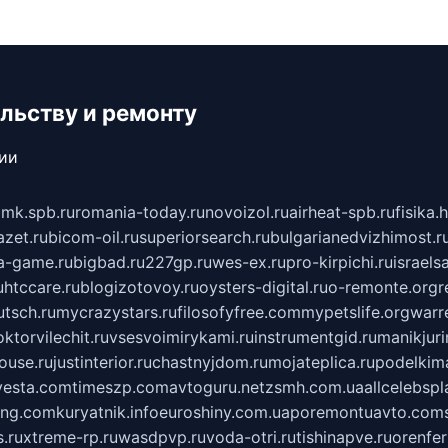
льству и ремонту
сии
mk.spb.ru
romania-today.ru
novoizol.ru
airheat-spb.ru
fisika.
azet.ru
bicom-oil.ru
superiorsearch.ru
bulgarianedvizhimost.r
a-game.ru
bigbad.ru
227gp.ru
wes-ex.ru
pro-kirpichi.ru
israelsa
u
htccare.ru
blogizotovoy.ru
oysters-digital.ru
o-remonte.org
r
tsch.ru
mycrazystars.ru
filosofyfree.com
mypetslife.org
warr
ktorvilechit.ru
vsesvoimirykami.ru
instrumentgid.ru
manikjuri
ouse.ru
justinterior.ru
chastnyjdom.ru
mojateplica.ru
podelkima
esta.com
timeszp.com
avtoguru.net
zsmh.com.ua
allcelebsp
ing.com
kuryatnik.info
euroshiny.com.ua
poremontuavto.com
s.ru
xtreme-rp.ru
wasdpvp.ru
voda-otri.ru
tishinapve.ru
orenfe