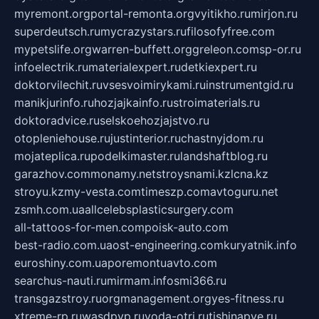
myremont.org
portal-remonta.org
vyitikho.ru
mirjon.ru
superdeutsch.ru
mycrazystars.ru
filosofyfree.com
mypetslife.org
warren-buffett.org
greleon.com
sp-or.ru
infoelectrik.ru
materialexpert.ru
detkiexpert.ru
doktorvilechit.ru
vsesvoimirykami.ru
instrumentgid.ru
manikjurinfo.ru
hozjajkainfo.ru
stroimaterials.ru
doktoradvice.ru
selskoehozjajstvo.ru
otopleniehouse.ru
justinterior.ru
chastnyjdom.ru
mojateplica.ru
podelkimaster.ru
landshaftblog.ru
garazhov.com
monamy.net
stroysnami.kz
lcna.kz
stroyu.kz
my-vesta.com
timeszp.com
avtoguru.net
zsmh.com.ua
allcelebsplasticsurgery.com
all-tattoos-for-men.com
poisk-auto.com
best-radio.com.ua
ost-engineering.com
kuryatnik.info
euroshiny.com.ua
poremontuavto.com
searchus-nauti.ru
mirmam.info
smi366.ru
transgazstroy.ru
orgmanagement.org
yes-fitness.ru
xtreme-rp.ru
wasdpvp.ru
voda-otri.ru
tishinapve.ru