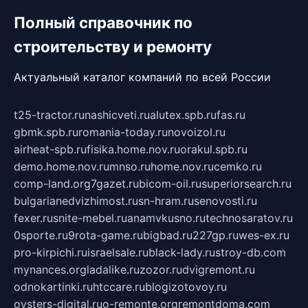
Полный справочник по
строительству и ремонту
Актуальный каталог компаний по всей России
t25-tractor.ru
nashicveti.ru
alutex.spb.ru
fas.ru
gbmk.spb.ru
romania-today.ru
novoizol.ru
airheat-spb.ru
fisika.home.nov.ru
orakul.spb.ru
demo.home.nov.ru
mnso.ru
home.nov.ru
cemko.ru
comp-land.org
7gazet.ru
bicom-oil.ru
superiorsearch.ru
bulgarianedvizhimost.ru
sn-hram.ru
senovosti.ru
fexer.ru
snite-mebel.ru
anamvkusno.ru
technosaratov.ru
0sporte.ru
9rota-game.ru
bigbad.ru
227gp.ru
wes-ex.ru
pro-kirpichi.ru
israelsale.ru
black-lady.ru
stroy-db.com
mynances.org
ladalike.ru
zozor.ru
dvigremont.ru
odnokartinki.ru
htccare.ru
blogizotovoy.ru
oysters-digital.ru
o-remonte.org
remontdoma.com