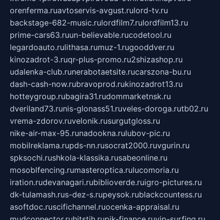
orenferma.ru
avtoservis-avgust.ru
lord-tv.ru
backstage-682-music.ru
lordfilm7.ru
lordfilm13.ru
prime-cars63.ru
un-believable.ru
codetool.ru
legardoauto.ru
lithasa.ru
muz-1.ru
gooddver.ru
kinozadrot-3.ru
qr-plus-promo.ru
2shizashop.ru
udalenka-club.ru
nerabotaetsite.ru
carszona-bu.ru
dash-cash-now.ru
bravoprod.ru
kinozadrot13.ru
hotteygroup.ru
bagira31.ru
dommarketnsk.ru
dveriland73.ru
nis-glonass51.ru
veles-doroga.ru
tb02.ru
vrema-zdorov.ru
velonik.ru
surgutgloss.ru
nike-air-max-95.ru
nadookna.ru
lubov-pic.ru
mobilreklama.ru
pds-nn.ru
socrat2000.ru
vgurin.ru
spksochi.ru
shkola-klassika.ru
sabeonline.ru
mosoblfencing.ru
masteroptica.ru
lucomoria.ru
iration.ru
devanagari.ru
biblioverde.ru
igro-pictures.ru
dk-tulamash.ru
s-dez-s.ru
peysok.ru
blackcountess.ru
asoftdoc.ru
scifichannel.ru
ocenka-appraisal.ru
mudconnector.ru
hitstih.ru
pik-finance.ru
vip-surfing.ru