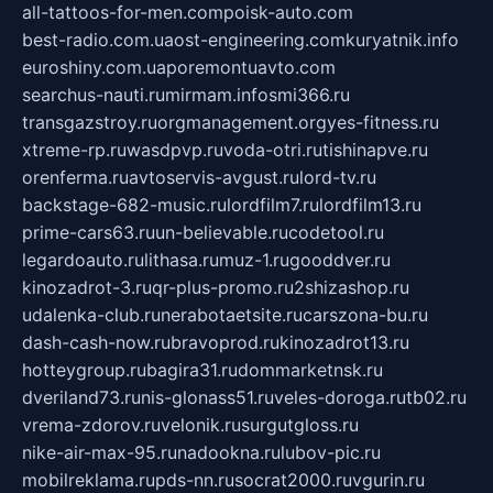
all-tattoos-for-men.com
poisk-auto.com
best-radio.com.ua
ost-engineering.com
kuryatnik.info
euroshiny.com.ua
poremontuavto.com
searchus-nauti.ru
mirmam.info
smi366.ru
transgazstroy.ru
orgmanagement.org
yes-fitness.ru
xtreme-rp.ru
wasdpvp.ru
voda-otri.ru
tishinapve.ru
orenferma.ru
avtoservis-avgust.ru
lord-tv.ru
backstage-682-music.ru
lordfilm7.ru
lordfilm13.ru
prime-cars63.ru
un-believable.ru
codetool.ru
legardoauto.ru
lithasa.ru
muz-1.ru
gooddver.ru
kinozadrot-3.ru
qr-plus-promo.ru
2shizashop.ru
udalenka-club.ru
nerabotaetsite.ru
carszona-bu.ru
dash-cash-now.ru
bravoprod.ru
kinozadrot13.ru
hotteygroup.ru
bagira31.ru
dommarketnsk.ru
dveriland73.ru
nis-glonass51.ru
veles-doroga.ru
tb02.ru
vrema-zdorov.ru
velonik.ru
surgutgloss.ru
nike-air-max-95.ru
nadookna.ru
lubov-pic.ru
mobilreklama.ru
pds-nn.ru
socrat2000.ru
vgurin.ru