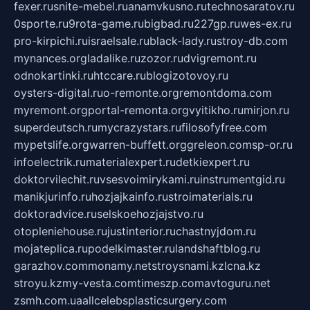
fexer.ru
snite-mebel.ru
anamvkusno.ru
technosaratov.ru
0sporte.ru
9rota-game.ru
bigbad.ru
227gp.ru
wes-ex.ru
pro-kirpichi.ru
israelsale.ru
black-lady.ru
stroy-db.com
mynances.org
ladalike.ru
zozor.ru
dvigremont.ru
odnokartinki.ru
htccare.ru
blogizotovoy.ru
oysters-digital.ru
o-remonte.org
remontdoma.com
myremont.org
portal-remonta.org
vyitikho.ru
mirjon.ru
superdeutsch.ru
mycrazystars.ru
filosofyfree.com
mypetslife.org
warren-buffett.org
greleon.com
sp-or.ru
infoelectrik.ru
materialexpert.ru
detkiexpert.ru
doktorvilechit.ru
vsesvoimirykami.ru
instrumentgid.ru
manikjurinfo.ru
hozjajkainfo.ru
stroimaterials.ru
doktoradvice.ru
selskoehozjajstvo.ru
otopleniehouse.ru
justinterior.ru
chastnyjdom.ru
mojateplica.ru
podelkimaster.ru
landshaftblog.ru
garazhov.com
monamy.net
stroysnami.kz
lcna.kz
stroyu.kz
my-vesta.com
timeszp.com
avtoguru.net
zsmh.com.ua
allcelebsplasticsurgery.com