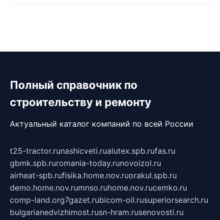
Полный справочник по
строительству и ремонту
Актуальный каталог компаний по всей России
t25-tractor.ru
nashicveti.ru
alutex.spb.ru
fas.ru
gbmk.spb.ru
romania-today.ru
novoizol.ru
airheat-spb.ru
fisika.home.nov.ru
orakul.spb.ru
demo.home.nov.ru
mnso.ru
home.nov.ru
cemko.ru
comp-land.org
7gazet.ru
bicom-oil.ru
superiorsearch.ru
bulgarianedvizhimost.ru
sn-hram.ru
senovosti.ru