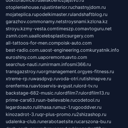
doktoradvice.ru
selskoehozjajstvo.ru
otopleniehouse.ru
justinterior.ru
chastnyjdom.ru
mojateplica.ru
podelkimaster.ru
landshaftblog.ru
garazhov.com
monamy.net
stroysnami.kz
lcna.kz
stroyu.kz
my-vesta.com
timeszp.com
avtoguru.net
zsmh.com.ua
allcelebsplasticsurgery.com
all-tattoos-for-men.com
poisk-auto.com
best-radio.com.ua
ost-engineering.com
kuryatnik.info
euroshiny.com.ua
poremontuavto.com
searchus-nauti.ru
mirmam.info
smi366.ru
transgazstroy.ru
orgmanagement.org
yes-fitness.ru
xtreme-rp.ru
wasdpvp.ru
voda-otri.ru
tishinapve.ru
orenferma.ru
avtoservis-avgust.ru
lord-tv.ru
backstage-682-music.ru
lordfilm7.ru
lordfilm13.ru
prime-cars63.ru
un-believable.ru
codetool.ru
legardoauto.ru
lithasa.ru
muz-1.ru
gooddver.ru
kinozadrot-3.ru
qr-plus-promo.ru
2shizashop.ru
udalenka-club.ru
nerabotaetsite.ru
carszona-bu.ru