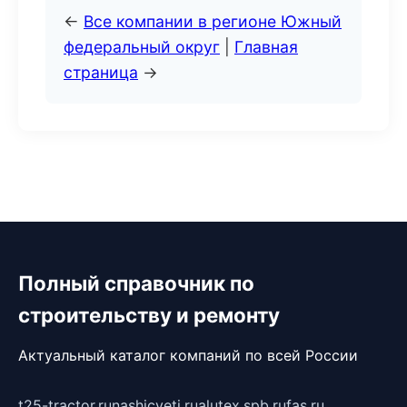
←
Все компании в регионе Южный
федеральный округ
|
Главная
страница
→
Полный справочник по
строительству и ремонту
Актуальный каталог компаний по всей России
t25-tractor.ru
nashicveti.ru
alutex.spb.ru
fas.ru