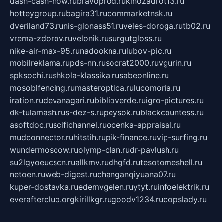
dash-cash-now.ru
bravoprod.ru
kinozadrot13.ru
hotteygroup.ru
bagira31.ru
dommarketnsk.ru
dveriland73.ru
nis-glonass51.ru
veles-doroga.ru
tb02.ru
vrema-zdorov.ru
velonik.ru
surgutgloss.ru
nike-air-max-95.ru
nadookna.ru
lubov-pic.ru
mobilreklama.ru
pds-nn.ru
socrat2000.ru
vgurin.ru
spksochi.ru
shkola-klassika.ru
sabeonline.ru
mosoblfencing.ru
masteroptica.ru
lucomoria.ru
iration.ru
devanagari.ru
biblioverde.ru
igro-pictures.ru
dk-tulamash.ru
s-dez-s.ru
peysok.ru
blackcountess.ru
asoftdoc.ru
scifichannel.ru
ocenka-appraisal.ru
mudconnector.ru
hitstih.ru
pik-finance.ru
vip-surfing.ru
wundermoscow.ru
olymp-clan.ru
dr-pavlush.ru
su2lgyoeucscn.ru
allkmv.ru
dhgfd.ru
tesotomeshell.ru
netoen.ru
web-digest.ru
changanqiyuana07.ru
kuper-dostavka.ru
edemvgelen.ru
ytyt.ru
infoelektrik.ru
everafterclub.org
kirillkgr.ru
goodv1234.ru
oopslady.ru