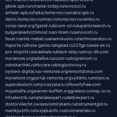
gbmk.spb.ru
romania-today.ru
novoizol.ru
airheat-spb.ru
fisika.home.nov.ru
orakul.spb.ru
demo.home.nov.ru
mnso.ru
home.nov.ru
cemko.ru
comp-land.org
7gazet.ru
bicom-oil.ru
superiorsearch.ru
bulgarianedvizhimost.ru
sn-hram.ru
senovosti.ru
fexer.ru
snite-mebel.ru
anamvkusno.ru
technosaratov.ru
0sporte.ru
9rota-game.ru
bigbad.ru
227gp.ru
wes-ex.ru
pro-kirpichi.ru
israelsale.ru
black-lady.ru
stroy-db.com
mynances.org
ladalike.ru
zozor.ru
dvigremont.ru
odnokartinki.ru
htccare.ru
blogizotovoy.ru
oysters-digital.ru
o-remonte.org
remontdoma.com
myremont.org
portal-remonta.org
vyitikho.ru
mirjon.ru
superdeutsch.ru
mycrazystars.ru
filosofyfree.com
mypetslife.org
warren-buffett.org
greleon.com
sp-or.ru
infoelectrik.ru
materialexpert.ru
detkiexpert.ru
doktorvilechit.ru
vsesvoimirykami.ru
instrumentgid.ru
manikjurinfo.ru
hozjajkainfo.ru
stroimaterials.ru