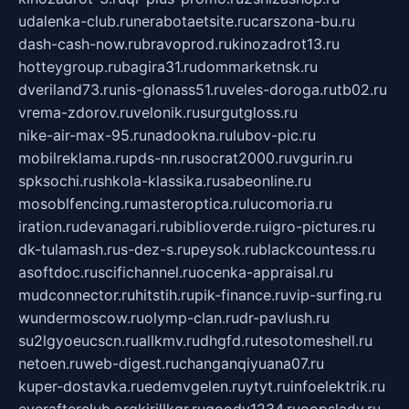
udalenka-club.ru
nerabotaetsite.ru
carszona-bu.ru
dash-cash-now.ru
bravoprod.ru
kinozadrot13.ru
hotteygroup.ru
bagira31.ru
dommarketnsk.ru
dveriland73.ru
nis-glonass51.ru
veles-doroga.ru
tb02.ru
vrema-zdorov.ru
velonik.ru
surgutgloss.ru
nike-air-max-95.ru
nadookna.ru
lubov-pic.ru
mobilreklama.ru
pds-nn.ru
socrat2000.ru
vgurin.ru
spksochi.ru
shkola-klassika.ru
sabeonline.ru
mosoblfencing.ru
masteroptica.ru
lucomoria.ru
iration.ru
devanagari.ru
biblioverde.ru
igro-pictures.ru
dk-tulamash.ru
s-dez-s.ru
peysok.ru
blackcountess.ru
asoftdoc.ru
scifichannel.ru
ocenka-appraisal.ru
mudconnector.ru
hitstih.ru
pik-finance.ru
vip-surfing.ru
wundermoscow.ru
olymp-clan.ru
dr-pavlush.ru
su2lgyoeucscn.ru
allkmv.ru
dhgfd.ru
tesotomeshell.ru
netoen.ru
web-digest.ru
changanqiyuana07.ru
kuper-dostavka.ru
edemvgelen.ru
ytyt.ru
infoelektrik.ru