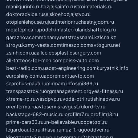
manikjurinfo.ru
hozjajkainfo.ru
stroimaterials.ru
doktoradvice.ru
selskoehozjajstvo.ru
otopleniehouse.ru
justinterior.ru
chastnyjdom.ru
mojateplica.ru
podelkimaster.ru
landshaftblog.ru
garazhov.com
monamy.net
stroysnami.kz
lcna.kz
stroyu.kz
my-vesta.com
timeszp.com
avtoguru.net
zsmh.com.ua
allcelebsplasticsurgery.com
all-tattoos-for-men.com
poisk-auto.com
best-radio.com.ua
ost-engineering.com
kuryatnik.info
euroshiny.com.ua
poremontuavto.com
searchus-nauti.ru
mirmam.info
smi366.ru
transgazstroy.ru
orgmanagement.org
yes-fitness.ru
xtreme-rp.ru
wasdpvp.ru
voda-otri.ru
tishinapve.ru
orenferma.ru
avtoservis-avgust.ru
lord-tv.ru
backstage-682-music.ru
lordfilm7.ru
lordfilm13.ru
prime-cars63.ru
un-believable.ru
codetool.ru
legardoauto.ru
lithasa.ru
muz-1.ru
gooddver.ru
kinozadrot-3.ru
qr-plus-promo.ru
2shizashop.ru