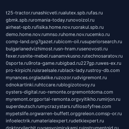
t25-tractor.ru
nashicveti.ru
alutex.spb.ru
fas.ru
gbmk.spb.ru
romania-today.ru
novoizol.ru
airheat-spb.ru
fisika.home.nov.ru
orakul.spb.ru
demo.home.nov.ru
mnso.ru
home.nov.ru
cemko.ru
comp-land.org
7gazet.ru
bicom-oil.ru
superiorsearch.ru
bulgarianedvizhimost.ru
sn-hram.ru
senovosti.ru
fexer.ru
snite-mebel.ru
anamvkusno.ru
technosaratov.ru
0sporte.ru
9rota-game.ru
bigbad.ru
227gp.ru
wes-ex.ru
pro-kirpichi.ru
israelsale.ru
black-lady.ru
stroy-db.com
mynances.org
ladalike.ru
zozor.ru
dvigremont.ru
odnokartinki.ru
htccare.ru
blogizotovoy.ru
oysters-digital.ru
o-remonte.org
remontdoma.com
myremont.org
portal-remonta.org
vyitikho.ru
mirjon.ru
superdeutsch.ru
mycrazystars.ru
filosofyfree.com
mypetslife.org
warren-buffett.org
greleon.com
sp-or.ru
infoelectrik.ru
materialexpert.ru
detkiexpert.ru
doktorvilechit.ru
vsesvoimirykami.ru
instrumentgid.ru