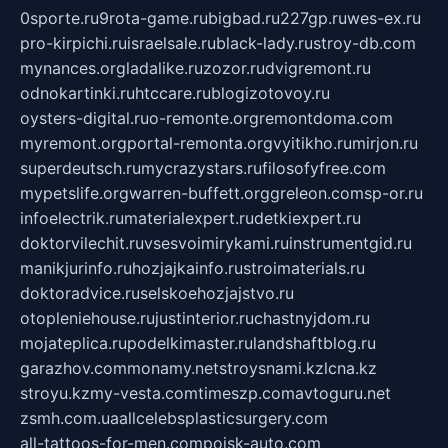
0sporte.ru
9rota-game.ru
bigbad.ru
227gp.ru
wes-ex.ru
pro-kirpichi.ru
israelsale.ru
black-lady.ru
stroy-db.com
mynances.org
ladalike.ru
zozor.ru
dvigremont.ru
odnokartinki.ru
htccare.ru
blogizotovoy.ru
oysters-digital.ru
o-remonte.org
remontdoma.com
myremont.org
portal-remonta.org
vyitikho.ru
mirjon.ru
superdeutsch.ru
mycrazystars.ru
filosofyfree.com
mypetslife.org
warren-buffett.org
greleon.com
sp-or.ru
infoelectrik.ru
materialexpert.ru
detkiexpert.ru
doktorvilechit.ru
vsesvoimirykami.ru
instrumentgid.ru
manikjurinfo.ru
hozjajkainfo.ru
stroimaterials.ru
doktoradvice.ru
selskoehozjajstvo.ru
otopleniehouse.ru
justinterior.ru
chastnyjdom.ru
mojateplica.ru
podelkimaster.ru
landshaftblog.ru
garazhov.com
monamy.net
stroysnami.kz
lcna.kz
stroyu.kz
my-vesta.com
timeszp.com
avtoguru.net
zsmh.com.ua
allcelebsplasticsurgery.com
all-tattoos-for-men.com
poisk-auto.com