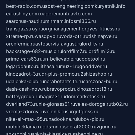
best-radio.com.ua
ost-engineering.com
kuryatnik.info
euroshiny.com.ua
poremontuavto.com
searchus-nauti.ru
mirmam.info
smi366.ru
transgazstroy.ru
orgmanagement.org
yes-fitness.ru
xtreme-rp.ru
wasdpvp.ru
voda-otri.ru
tishinapve.ru
orenferma.ru
avtoservis-avgust.ru
lord-tv.ru
backstage-682-music.ru
lordfilm7.ru
lordfilm13.ru
prime-cars63.ru
un-believable.ru
codetool.ru
legardoauto.ru
lithasa.ru
muz-1.ru
gooddver.ru
kinozadrot-3.ru
qr-plus-promo.ru
2shizashop.ru
udalenka-club.ru
nerabotaetsite.ru
carszona-bu.ru
dash-cash-now.ru
bravoprod.ru
kinozadrot13.ru
hotteygroup.ru
bagira31.ru
dommarketnsk.ru
dveriland73.ru
nis-glonass51.ru
veles-doroga.ru
tb02.ru
vrema-zdorov.ru
velonik.ru
surgutgloss.ru
nike-air-max-95.ru
nadookna.ru
lubov-pic.ru
mobilreklama.ru
pds-nn.ru
socrat2000.ru
vgurin.ru
spksochi.ru
shkola-klassika.ru
sabeonline.ru