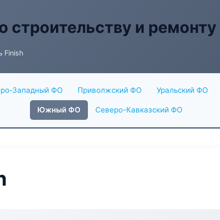
о строительству и ремонту
 Finish
ро-Западный ФО
Приволжский ФО
Уральский ФО
Южный ФО
Северо-Кавказский ФО
h