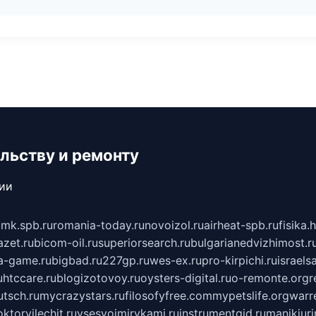
льству и ремонту
сии
mk.spb.ru
romania-today.ru
novoizol.ru
airheat-spb.ru
fisika.
azet.ru
bicom-oil.ru
superiorsearch.ru
bulgarianedvizhimost.r
a-game.ru
bigbad.ru
227gp.ru
wes-ex.ru
pro-kirpichi.ru
israelsa
u
htccare.ru
blogizotovoy.ru
oysters-digital.ru
o-remonte.org
r
tsch.ru
mycrazystars.ru
filosofyfree.com
mypetslife.org
warr
ktorvilechit.ru
vsesvoimirykami.ru
instrumentgid.ru
manikjuri