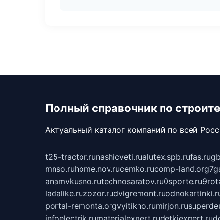
Полный справочник по строите
Актуальный каталог компаний по всей Рос
t25-tractor.ru
nashicveti.ru
alutex.spb.ru
fas.ru
gb
mnso.ru
home.nov.ru
cemko.ru
comp-land.org
7g
anamvkusno.ru
technosaratov.ru
0sporte.ru
9rot
ladalike.ru
zozor.ru
dvigremont.ru
odnokartinki.r
portal-remonta.org
vyitikho.ru
mirjon.ru
superdeu
infoelectrik.ru
materialexpert.ru
detkiexpert.ru
do