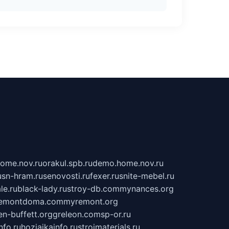
home.nov.ru
orakul.spb.ru
demo.home.nov.ru
u
sn-hram.ru
senovosti.ru
fexer.ru
snite-mebel.ru
le.ru
black-lady.ru
stroy-db.com
mynances.org
emontdoma.com
myremont.org
en-buffett.org
greleon.com
sp-or.ru
nfo.ru
hozjajkainfo.ru
stroimaterials.ru