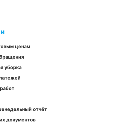
ми
птовым ценам
обращения
ая уборка
платежей
 работ
женедельный отчёт
их документов