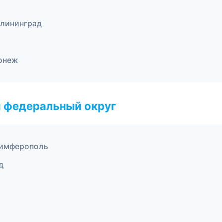
алининград
онеж
 федеральный округ
имферополь
д