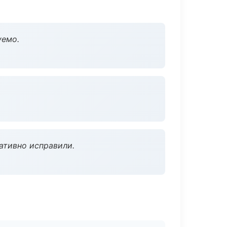
уемо.
ативно исправили.